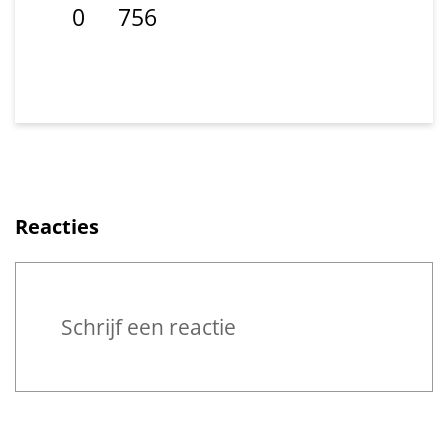
0
756
Deel op Facebook. Link opent in een 
Deel op LinkedIn. Link opent in e
Reacties
Reageren
Schrijf een reactie