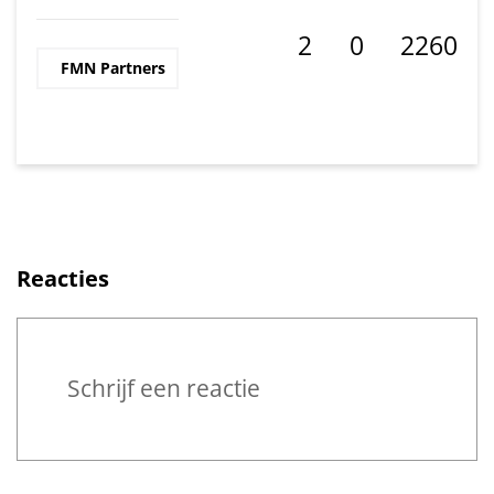
2
0
2260
FMN Partners
Deel op Face
Deel op Li
Reacties
Reageren
Schrijf een reactie