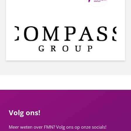
Volg ons!
Meer weten over FMN? Volg ons op onze socials!