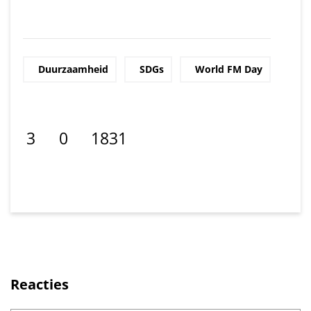
Duurzaamheid
SDGs
World FM Day
3
0
1831
Deel op Facebook. Link opent in ee
Deel op LinkedIn. Link opent in 
Reacties