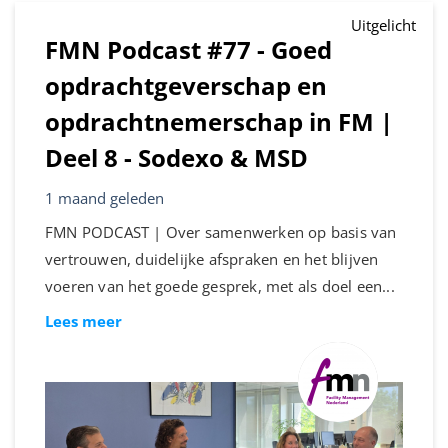
Uitgelicht
Kalender
FMN Podcast #77 - Goed
opdrachtgeverschap en
Documenten
opdrachtnemerschap in FM |
Vraag & Antwoord
Deel 8 - Sodexo & MSD
Nieuws
1 maand geleden
FMN PODCAST | Over samenwerken op basis van
Persberichten
vertrouwen, duidelijke afspraken en het blijven
voeren van het goede gesprek, met als doel een...
Podcasts
Lees meer