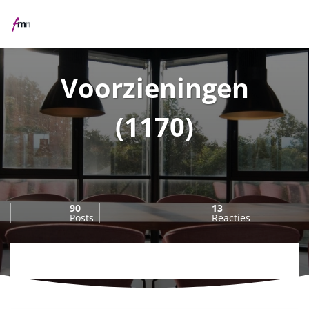
M
Voorzieningen
(1170)
90
13
Posts
Reacties
Overzicht
Columns