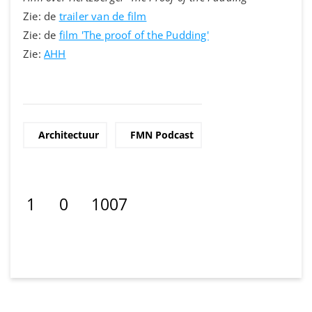
Zie: de
trailer van de film
Zie: de
film 'The proof of the Pudding'
Zie:
AHH
Architectuur
FMN Podcast
1
0
1007
Deel op Facebook. Link opent in ee
Deel op LinkedIn. Link opent in 